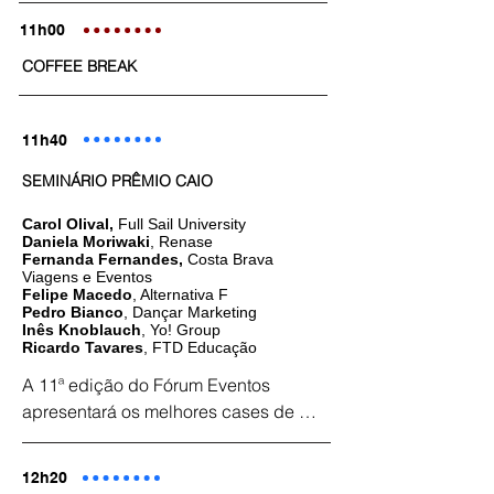
desejam ser conhecidas no mercado 
exibidos como holografias tridimensionais, e 
que atuam e reconhecidas por sua 
11h00
demonstrando a tendência de convergência 
reputação. No entanto, mensurar 
real e virtual para as passarelas e desfiles de 
COFFEE BREAK
retorno a este investimento é uma 
moda.
tarefa desafiadora, mas possível. 
Nesta palestra você aprenderá a 
11h40
estabelecer KPIs, a coletar e analisar 
SEMINÁRIO PRÊMIO CAIO
dados tornando possível a 
mensuração do alto investimento em 
Carol Olival
,
Full Sail University
stands e outros patrocínios realizados 
Daniela Moriwaki
, Renase
Fernanda Fernandes,
Costa Brava
em exposições.
Viagens e Eventos
Felipe Macedo
, Alternativa F
Pedro Bianco
, Dançar Marketing
Inês Knoblauch
, Yo! Group
Ricardo Tavares
, FTD Educação
A 11ª edição do Fórum Eventos 
apresentará os melhores cases de 
eventos produzidos no Brasil e 
premiados em 2023 no Prêmio Caio
12h20