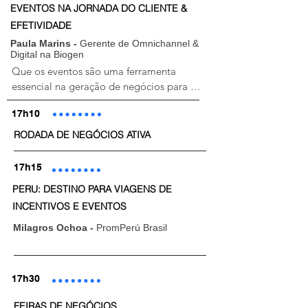
EVENTOS NA JORNADA DO CLIENTE &
EFETIVIDADE
Paula Marins -
Gerente de Omnichannel &
Digital na Biogen
Que os eventos são uma ferramenta 
essencial na geração de negócios para 
empresas de todos os segmentos você já 
17h10
sabe. Porém, no mundo atual, os canais de 
comunicação são diversos e todos exercem 
RODADA DE NEGÓCIOS ATIVA
papel  relevante na gestão de clientes. Nesta 
palestra você saberá como incluir os eventos 
17h15
assertivamente nesta jornada garantindo 
PERU: DESTINO PARA VIAGENS DE
melhores resultados e  otimização de 
INCENTIVOS E EVENTOS
recursos.
Milagros Ochoa -
PromPerú Brasil
17h30
FEIRAS DE NEGÓCIOS