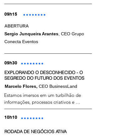
09h15
ABERTURA
Sergio Junqueira Arantes
, CEO Grupo
Conecta Eventos
09h30
EXPLORANDO O DESCONHECIDO - O
SEGREDO DO FUTURO DOS EVENTOS
Marcelo Flores,
CEO BusinessLand
Estamos imersos em um turbilhão de 
informações, processos criativos e 
ferramentas tecnológicas como nunca 
usamos antes. A velocidade com que 
10h10
pensamos, sentimos e agimos mudou de 
forma surpreendente. A cada dia somos 
RODADA DE NEGÓCIOS ATIVA
bombardeados por novos conteúdos e 