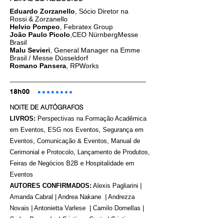
Eduardo Zorzanello
, Sócio Diretor na
Rossi & Zorzanello
Helvio Pompeo
, Febratex Group
João Paulo Picolo
,CEO NürnbergMesse
Brasil
Malu Sevieri
, General Manager na Emme
Brasil / Messe Düsseldorf
Romano Pansera
, RPWorks
18h00
NOITE DE AUTÓGRAFOS
LIVROS:
Perspectivas na Formação Acadêmica
em Eventos, ESG nos Eventos, Segurança em
Eventos, Comunicação & Eventos, Manual de
Cerimonial e Protocolo, Lançamento de Produtos,
Feiras de Negócios B2B e Hospitalidade em
Eventos
AUTORES CONFIRMADOS:
Alexis Pagliarini |
Amanda Cabral | Andrea Nakane | Andrezza
Novais | Antonietta Varlese | Camilo Dornellas |