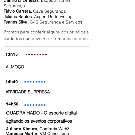
Camilo D´Ornellas
, Especialista em
Segurança
Flávio Carrera,
Cava Segurança
Juliana Santos
, Axpert Underwriting
Teanes Silva
, G4S Segurança e Serviços
Prontos para conferir alguns dos principais 
cuidados que devem ser tomados no que se 
refere à segurança em eventos corporativos?
13h15
ALMOÇO
14h40
ATIVIDADE SURPRESA
14h50
QUADRA HADO - O esporte digital
agitando os eventos corporativos
Juliano Kimura
, Confraria Web3
Vanessa Martin
, VM Consultoria