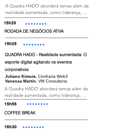
A Quadra HADO abordará temas além da 
realidade aumentada, como liderança, 
trabalho em equipe, estratégia e 
15h20
conhecimento de mercado.
RODADA DE NEGÓCIOS ATIVA
15h25
QUADRA HADO - Realidade aumentada: O
esporte digital agitando os eventos
corporativos
Juliano Kimura
, Confraria Web3
Vanessa Martin
, VM Consultoria
A Quadra HADO abordará temas além da 
realidade aumentada, como liderança, 
trabalho em equipe, estratégia e 
15h55
conhecimento de mercado.
COFFEE BREAK
16h30