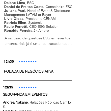
Daiane Lima
, ESG
Daniel de Freitas Costa
, Conselheiro ESG
Juliana Patti,
Head of Event & Disclosure
Management LATAM at Bayer
Lívio Giosa,
Presidente CENAM
Patricia Ellen
, Systemiq
Paulo Perrotti,
CEO ESG Solution
Ronaldo Ferreira
Jr
, Ampro
A inclusão de questões ESG em eventos 
empresariais já é uma realizadade nos 
eventos corporativos e trazem benefícios 
tanto para a empresa quanto para a 
sociedade e o meio ambiente. É importante 
12h30
que as empresas considerem essas questões 
na organização de seus eventos e busquem 
RODADA DE NEGÓCIOS ATIVA
sempre melhorar suas práticas ESG em 
eventos.
12h35
SEGURANÇA EM EVENTOS
Andrea Nakane
, Relações Públicas Camilo
S.