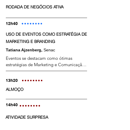
RODADA DE NEGÓCIOS ATIVA
12h40
USO DE EVENTOS COMO ESTRATÉGIA DE
MARKETING E BRANDING
Tatiana Ajzenberg
,
Senac
Eventos se destacam como ótimas 
estratégias de Marketing e Comunicação.

A Palestra tem como objetivo apresentar 
Pesquisas e Estudos de Caso de Marcas 
13h20
consagradas, ilustrando como os eventos 
ALMOÇO
culturais são ótimas estratégias de 
Branding, contribuindo para a construção 
e valorização das Marcas.
14h40
ATIVIDADE SURPRESA