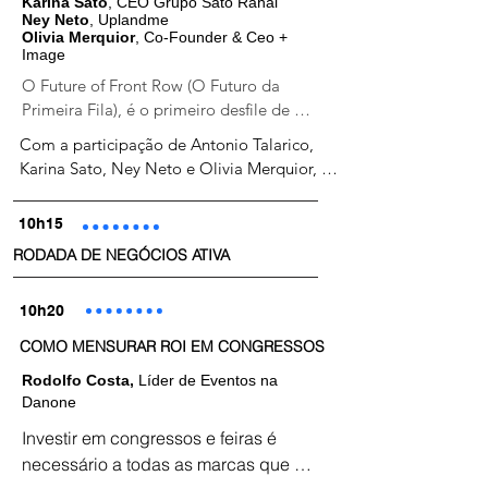
Karina Sato
, CEO Grupo Sato Rahal
Ney Neto
, Uplandme
Olivia Merquior
, Co-Founder & Ceo +
Image
O Future of Front Row (O Futuro da 
Primeira Fila), é o primeiro desfile de 
moda holográfico do mundo, um 
Com a participação de Antonio Talarico, 
verdadeiro show de cores e projeções 
Karina Sato, Ney Neto e Olivia Merquior, o 
holográficas, e no Forum Eventos 
Fórum Eventos 2024 trará inovações e 
conheceremos seu fundador, Antonio 
tendências futurísticas e convida os 
10h15
Talarico, que trará alguns looks utilizado 
participantes a “saírem da caixa” através da 
pelos avatares na passarela, exibidos 
RODADA DE NEGÓCIOS ATIVA
realidade expandida, holografias e 
como holografias tridimensionais, e 
inteligência artificial. 

demonstrando a tendência de 
10h20
convergência real e virtual para as 
O Future of Front Row (O Futuro da Primeira 
COMO MENSURAR ROI EM CONGRESSOS
passarelas e desfiles de moda
Fila), é o primeiro desfile de moda 
Rodolfo Costa,
Líder de Eventos na
holográfico do mundo, um verdadeiro show 
Danone
de cores e projeções holográficas, e no 
Forum Eventos conheceremos seu fundador, 
Investir em congressos e feiras é 
Antonio Talarico, que trará alguns looks 
necessário a todas as marcas que 
utilizado pelos avatares na passarela, 